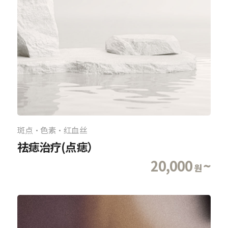
斑点·色素·红血丝
祛痣治疗(点痣）
20,000
~
원