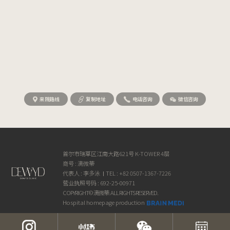
来院路线
复制地址
电话咨询
微信咨询
首尔市瑞草区江南大路621号 K-TOWER 4层
商号 : 滴微蒂
代表人 : 李多泳
TEL : +82 0507-1367-7226
营业执照号码 : 692-25-00971
COPYRIGHT© 滴微蒂. ALL RIGHTS RESERVED.
Hospital homepage production