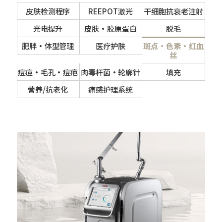
皮肤检测程序
REEPOT激光
干细胞抗衰老注射
光电提升
皮肤·胶原蛋白
脱毛
肥胖·体型管理
医疗护肤
斑点·色素·红血
丝
痘痘·毛孔·痘疤
肉毒杆菌·轮廓针
填充
营养/抗老化
痛感护理系统